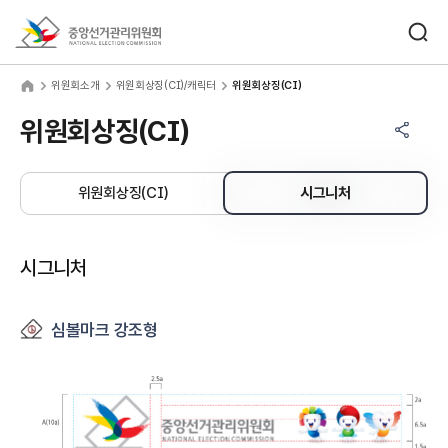
바로가기 메뉴
검색창 열기
중앙선거관리위원회
원회소개
home
위원회소개
위원회상징(CI)/캐릭터
위원회상징(CI)
공유하기 메뉴
열기
위원회상징(CI)
위원회상징(CI)
시그니처
시그니처
심볼마크 강조형