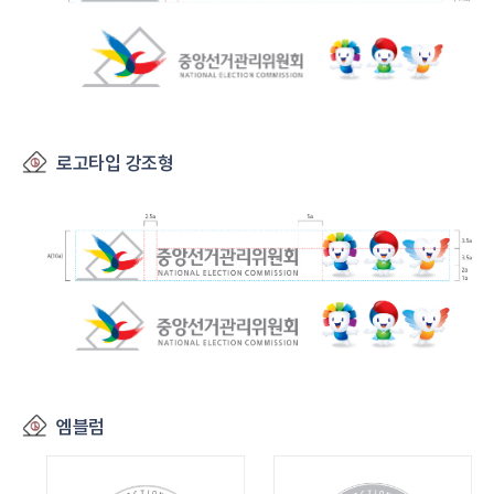
로고타입 강조형
엠블럼