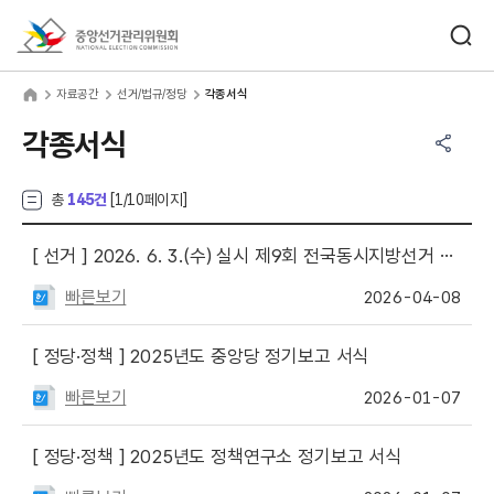
바로가기 메뉴
검색창 열기
중앙선거관리위원회
료공간
home
자료공간
선거/법규/정당
각종서식
공유하기 메뉴
열기
각종서식
총
145건
[
1
/10페이지]
[ 선거 ]
2026. 6. 3.(수) 실시 제9회 전국동시지방선거 거소투표신고서 및 거소투표신고 안내문
빠른보기
2026-04-08
[ 정당·정책 ]
2025년도 중앙당 정기보고 서식
빠른보기
2026-01-07
[ 정당·정책 ]
2025년도 정책연구소 정기보고 서식