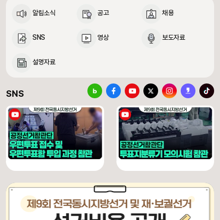
알림소식
공고
채용
SNS
영상
보도자료
설명자료
중앙선거관리위원회 SNS 바로가기
블로그
페이스북
유튜브
X(구 트위터)
인스타그램
카카오스토리
틱톡
SNS
[제9회 전국동시지방선거] 우편투표 접수 및 우편투표함 투입 과정 참관
[제9회 전국동시지방선거] 투표지분류기 모의시험 참관
유튜브 채널 동영상
유튜브 채널 동영상