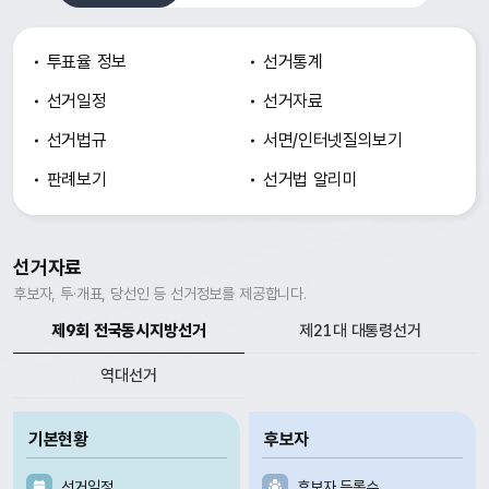
투표율 정보
선거통계
선거일정
선거자료
선거법규
서면/인터넷
질의보기
판례보기
선거법 알리미
선거자료
후보자, 투·개표, 당선인 등 선거정보를 제공합니다.
제9회 전국동시지방선거
제21대 대통령선거
역대선거
기본현황
후보자
선거일정
후보자 등록수