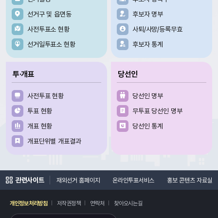
선거구 및 읍면동
후보자 명부
사전투표소 현황
사퇴/사망/등록무효
선거일투표소 현황
후보자 통계
투·개표
당선인
사전투표 현황
당선인 명부
투표 현황
무투표 당선인 명부
개표 현황
당선인 통계
개표단위별 개표결과
관련사이트
여론조사심의위원회
재외선거 홈페이지
온라인투표서비스
홍보 콘텐츠 자료실
개인정보처리방침
저작권정책
연락처
찾아오시는길
레이어
열기