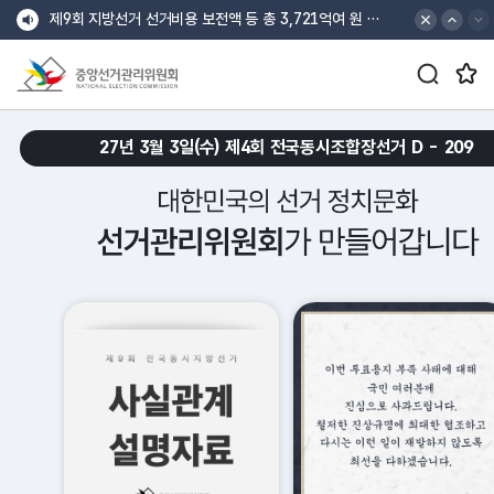
바로가기 메뉴
최상단 공지 배너
최상단 공지 이전
최상단 공지 다음
제9회 전국동시지방선거 선거비용 4,693억 지출 내역 공개
공지
검색창 열기/닫기 버튼
즐겨찾는 메뉴 열기/닫기 버튼
제9회 지방선거 선거비용 보전액 등 총 3,721억여 원 지급
중앙선거관리위원회
croll Down
27년 3월 3일(수) 제4회 전국동시조합장선거 D -
209
대한민국의 선거 정치문화 선거관리위원회가 만들어갑니다.
메인 슬로건 배너 재생
메인 슬로건 배너 일시정지