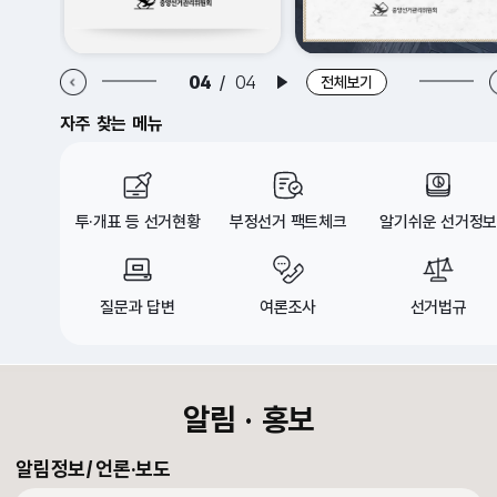
알림·홍보 이전 배너
알림·홍보 다음 배너
04
/
04
배너 재생
전체보기
자주 찾는 메뉴
투·개표 등 선거현황
부정선거 팩트체크
알기쉬운 선거정보
질문과 답변
여론조사
선거법규
croll Down
알림 · 홍보
알림정보
언론·보도