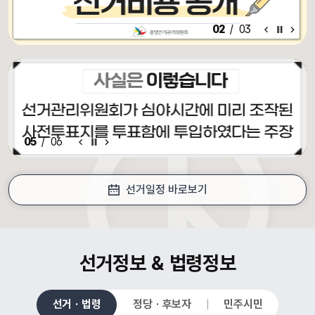
알림·홍보 이전 배너
알림·홍보 배너 일시정지
알림·홍보 다음 배너
02
/
03
알림·홍보 이전 배너
배너 일시정지
알림·홍보 다음 배너
05
/
06
선거일정 바로보기
croll Down
선거정보 & 법령정보
선거 · 법령
정당 · 후보자
민주시민