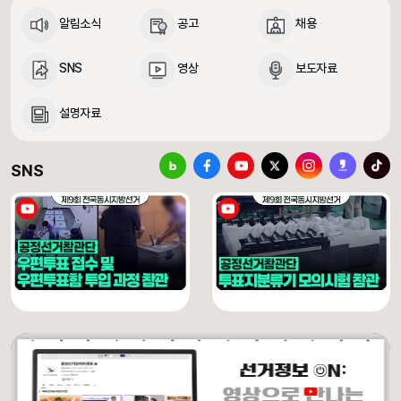
알림소식
공고
채용
SNS
영상
보도자료
설명자료
중앙선거관리위원회 SNS 바로가기
블로그
페이스북
유튜브
X(구 트위터)
인스타그램
카카오스토리
틱톡
SNS
[제9회 전국동시지방선거] 우편투표 접수 및 우편투표함 투입 과정 참관
[제9회 전국동시지방선거] 투표지분류기 모의시험 참관
유튜브 채널 동영상
유튜브 채널 동영상