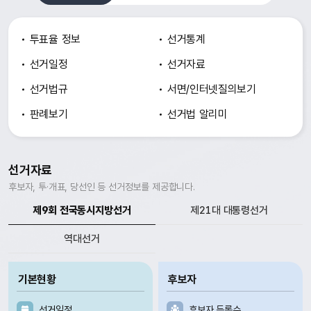
투표율 정보
선거통계
선거일정
선거자료
선거법규
서면/인터넷
질의보기
판례보기
선거법 알리미
선거자료
후보자, 투·개표, 당선인 등 선거정보를 제공합니다.
제9회 전국동시지방선거
제21대 대통령선거
역대선거
기본현황
후보자
선거일정
후보자 등록수