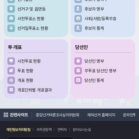
선거구 및 읍면동
후보자 명부
사전투표소 현황
사퇴/사망/등록무효
선거일투표소 현황
후보자 통계
투·개표
당선인
사전투표 현황
당선인 명부
투표 현황
무투표 당선인 명부
개표 현황
당선인 통계
개표단위별 개표결과
관련사이트
지
선거연수원
중앙선거여론조사심의위원회
재외선거 홈페이지
온라인투
개인정보처리방침
저작권정책
연락처
찾아오시는길
레이어
열기