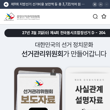
바로가기 메뉴
최상단 공지 배너
최상단 공지 이전
최상단 공지 다음
제9회 지방선거 선거비용 보전액 등 총 3,721억여 원 지급
검색창 열기/닫기 버튼
즐겨찾는 메뉴 열기/닫기 버튼
중앙선거관리위원회
croll Down
27년 3월 3일(수) 제4회 전국동시조합장선거 D -
204
대한민국의 선거 정치문화 선거관리위원회가 만들어갑니다.
메인 슬로건 배너 재생
메인 슬로건 배너 일시정지