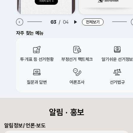
알림·홍보 이전 배너
알림·홍보 다음 배너
03
/
04
배너 재생
전체보기
자주 찾는 메뉴
투·개표 등 선거현황
부정선거 팩트체크
알기쉬운 선거정보
질문과 답변
여론조사
선거법규
croll Down
알림 · 홍보
알림정보
언론·보도