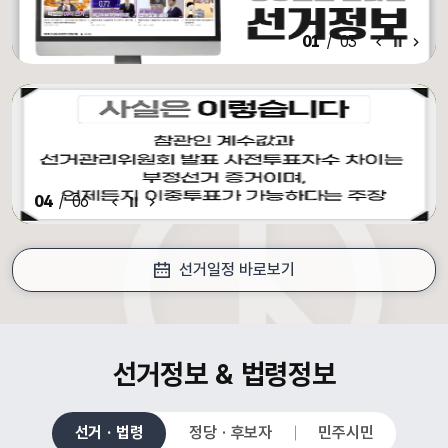
알림·홍보 이전 배너
알림·홍보 배너 일시정지
알림·홍보 다음 배너
01
/
03
알림·홍보 이전 배너
배너 일시정지
알림·홍보 다음 배너
04
/
06
선거일정 바로보기
croll Down
선거정보 & 법령정보
선거 · 법령
정당 · 후보자
민주시민