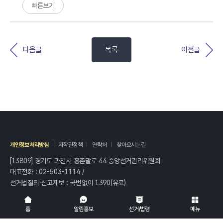
빠른보기
다음글
목록
이전글
개인정보처리방침
저작권정책
연락처
찾아오시는길
[13809] 경기도 과천시 홍촌말로 44 중앙선거관리위원회
대표전화 :
02-503-1114
/
선거법질의·신고제보 : 국번없이
1390
(유료)
전체
열기/접기
홈
알림홍보
선거/법령
메뉴