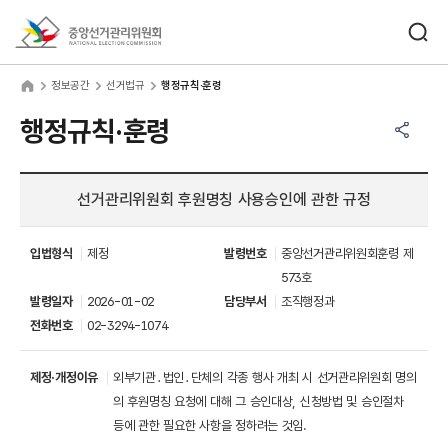
바로가기 메뉴
검색창 열기
중앙선거관리위원회
보공간
home
정보공간
선거법규
행정규칙·훈령
공유하기 메뉴
열기
행정규칙·훈령
선거관리위원회 후원명칭 사용승인에 관한 규정
입법형식
제정
발령번호
중앙선거관리위원회훈령 제
573호
발령일자
2026-01-02
담당부서
조직행정과
전화번호
02-3294-1074
제정·개정이유
외부기관․법인․단체의 각종 행사 개최 시 선거관리위원회 명의
의 후원명칭 요청에 대해 그 승인대상, 신청방법 및 승인절차
등에 관한 필요한 사항을 정하려는 것임.