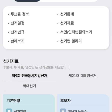
투표율 정보
선거통계
선거일정
선거자료
선거법규
서면/인터넷
질의보기
판례보기
선거법 알리미
선거자료
후보자, 투·개표, 당선인 등 선거정보를 제공합니다.
제9회 전국동시지방선거
제21대 대통령선거
역대선거
기본현황
후보자
선거일정
후보자 등록수