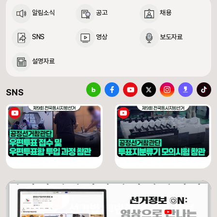
알림소식
공고
채용
SNS
영상
보도자료
설명자료
중앙선거관리위원회 SNS 바로가기
블로그
페이스북
유튜브
X(구 트위터)
인스타그램
카카오스토리
틱톡
SNS
[제9회 전국동시지방선거] 우편투표 접수 및 우편투표함 투입 과정 참관
[제9회 전국동시지방선거] 투표지분류기 모의시험 참관
유튜브 채널 동영상
유튜브 채널 동영상