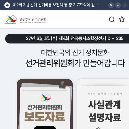
바로가기 메뉴
최상단 공지 배너
최상단 공지 이전
최상단 공지 다음
제9회 지방선거 선거비용 보전액 등 총 3,721억여 원 지급
검색창 열기/닫기 버튼
즐겨찾는 메뉴 열기/닫기 버튼
중앙선거관리위원회
croll Down
27년 3월 3일(수) 제4회 전국동시조합장선거 D -
205
대한민국의 선거 정치문화 선거관리위원회가 만들어갑니다.
메인 슬로건 배너 재생
메인 슬로건 배너 일시정지