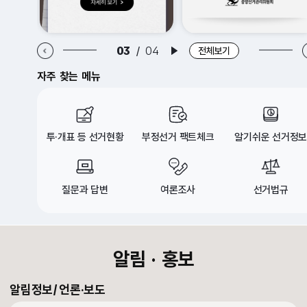
알림·홍보 이전 배너
알림·홍보 다음 배너
03
/
04
배너 재생
전체보기
자주 찾는 메뉴
투·개표 등 선거현황
부정선거 팩트체크
알기쉬운 선거정보
질문과 답변
여론조사
선거법규
croll Down
알림 · 홍보
알림정보
언론·보도