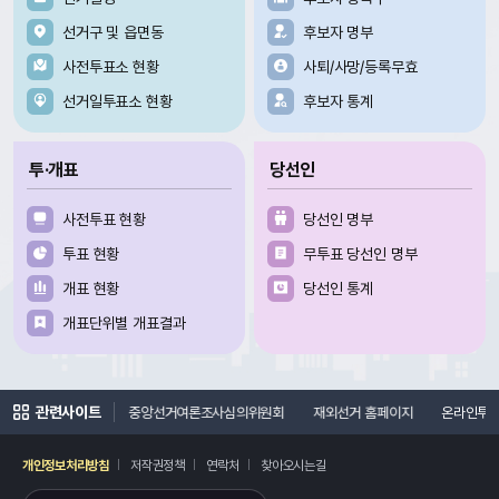
선거구 및 읍면동
후보자 명부
사전투표소 현황
사퇴/사망/등록무효
선거일투표소 현황
후보자 통계
투·개표
당선인
사전투표 현황
당선인 명부
투표 현황
무투표 당선인 명부
개표 현황
당선인 통계
개표단위별 개표결과
관련사이트
지
선거연수원
중앙선거여론조사심의위원회
재외선거 홈페이지
온라인투
개인정보처리방침
저작권정책
연락처
찾아오시는길
레이어
열기