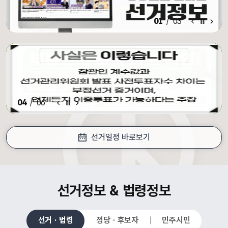
알림·홍보 이전 배너
알림·홍보 배너 일시정지
알림·홍보 다음 배너
01
/
03
알림·홍보 이전 배너
배너 일시정지
알림·홍보 다음 배너
04
/
06
선거일정 바로보기
croll Down
선거정보 & 법령정보
선거 · 법령
정당 · 후보자
민주시민