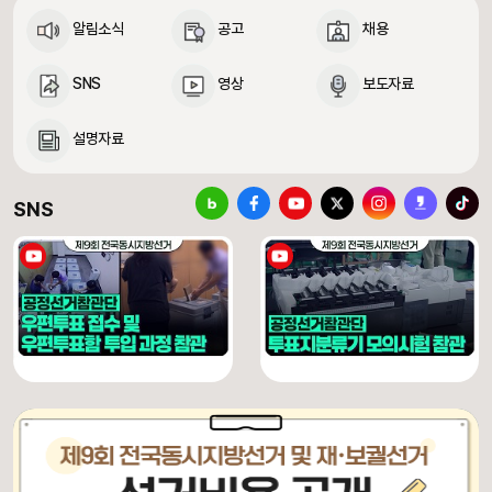
알림소식
공고
채용
SNS
영상
보도자료
설명자료
중앙선거관리위원회 SNS 바로가기
블로그
페이스북
유튜브
X(구 트위터)
인스타그램
카카오스토리
틱톡
SNS
[제9회 전국동시지방선거] 우편투표 접수 및 우편투표함 투입 과정 참관
[제9회 전국동시지방선거] 투표지분류기 모의시험 참관
유튜브 채널 동영상
유튜브 채널 동영상