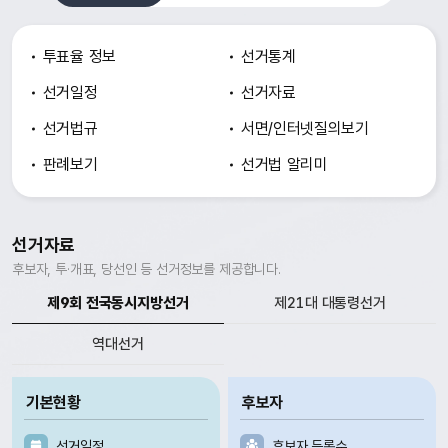
투표율 정보
선거통계
선거일정
선거자료
선거법규
서면/인터넷
질의보기
판례보기
선거법 알리미
선거자료
후보자, 투·개표, 당선인 등 선거정보를 제공합니다.
제9회 전국동시지방선거
제21대 대통령선거
역대선거
기본현황
후보자
선거일정
후보자 등록수