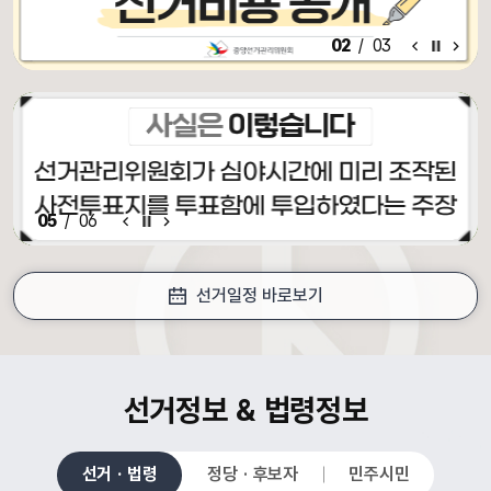
알림·홍보 이전 배너
알림·홍보 배너 일시정지
알림·홍보 다음 배너
03
/
03
알림·홍보 이전 배너
배너 일시정지
알림·홍보 다음 배너
06
/
06
선거일정 바로보기
croll Down
선거정보 & 법령정보
선거 · 법령
정당 · 후보자
민주시민