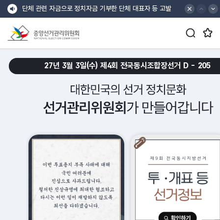
바로가기 메뉴
최상단 공지 배너
최상단 공지 이전
최상단 공지 다음
단체 관련 자금으로 정치자금 기부한 단체 대표자 등 고발
공지
검색창 열기/닫기 버튼
즐겨찾는 메뉴 열기/닫기 버튼
제9회 지방선거 선거비용 보전액 등 총 3,721억여 원 지급
중앙선거관리위원회
croll Down
27년 3월 3일(수) 제4회 전국동시조합장선거 D -
205
대한민국의 선거 정치문화 선거관리위원회가 만들어갑니다.
메인 슬로건 배너 재생
메인 슬로건 배너 일시정지