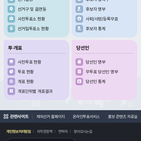
선거구 및 읍면동
후보자 명부
사전투표소 현황
사퇴/사망/등록무효
선거일투표소 현황
후보자 통계
투·개표
당선인
사전투표 현황
당선인 명부
투표 현황
무투표 당선인 명부
개표 현황
당선인 통계
개표단위별 개표결과
관련사이트
여론조사심의위원회
재외선거 홈페이지
온라인투표서비스
홍보 콘텐츠 자료실
개인정보처리방침
저작권정책
연락처
찾아오시는길
레이어
열기