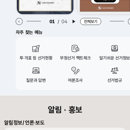
알림·홍보 이전 배너
알림·홍보 다음 배너
01
/
04
배너 재생
전체보기
자주 찾는 메뉴
투·개표 등 선거현황
부정선거 팩트체크
알기쉬운 선거정보
질문과 답변
여론조사
선거법규
croll Down
알림 · 홍보
알림정보
언론·보도